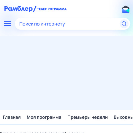
Поиск по интернету
Главная
Моя программа
Премьеры недели
Выходн