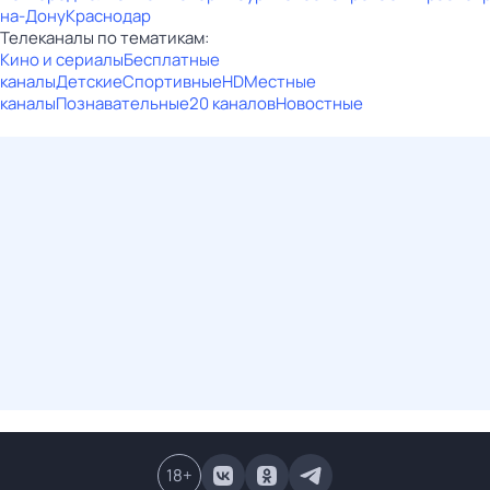
на-Дону
Краснодар
Телеканалы по тематикам:
Кино и сериалы
Бесплатные
каналы
Детские
Спортивные
HD
Местные
каналы
Познавательные
20 каналов
Новостные
18
+