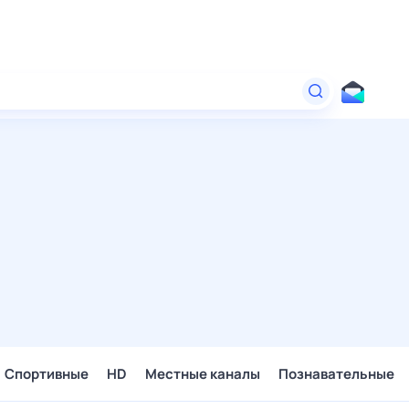
Спортивные
HD
Местные каналы
Познавательные