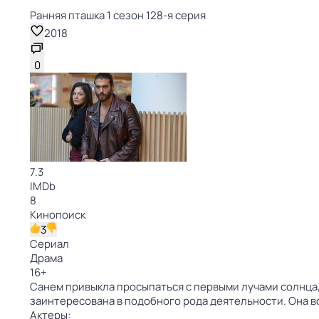
Ранняя пташка 1 сезон 128-я серия
2018
0
7.3
IMDb
8
Кинопоиск
3
Сериал
Драма
16
+
Санем привыкла просыпаться с первыми лучами солнца, 
заинтересована в подобного рода деятельности. Она в
Актеры: