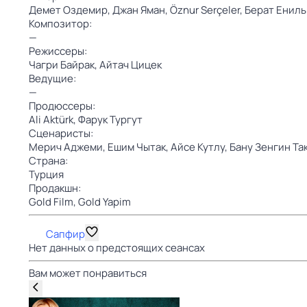
Демет Оздемир,
Джан Яман,
Öznur Serçeler,
Берат Ениль
Композитор:
—
Режиссеры:
Чагри Байрак,
Айтач Цицек
Ведущие:
—
Продюссеры:
Ali Aktürk,
Фарук Тургут
Сценаристы:
Мерич Аджеми,
Ешим Чытак,
Айсе Кутлу,
Бану Зенгин Та
Страна:
Турция
Продакшн:
Gold Film,
Gold Yapim
Сапфир
Нет данных о предстоящих сеансах
Вам может понравиться