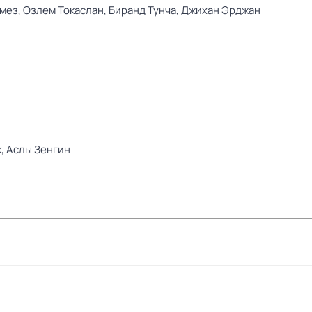
мез,
Озлем Токаслан,
Биранд Тунча,
Джихан Эрджан
к,
Аслы Зенгин