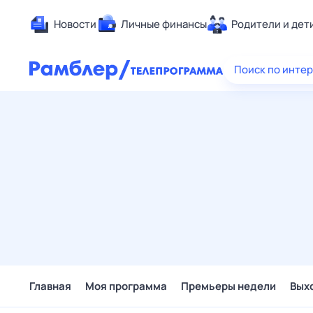
Новости
Личные финансы
Родители и дет
Здоровье
Поиск по инте
Развлечен
Дом и уют
Спорт
Карьера
Авто
Технологи
Жизненные
Сберегаем
Гороскопы
Главная
Моя программа
Премьеры недели
Вых