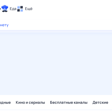
и
Еда
Ещё
Почта
рнету
ия и отдых
Поиск
Погода
ТВ-программа
и и тренды
 ситуации
 вместе
Помощь
одные
Кино и сериалы
Бесплатные каналы
Детские