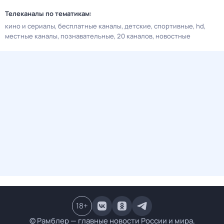
Телеканалы по тематикам:
кино и сериалы
бесплатные каналы
детские
спортивные
hd
местные каналы
познавательные
20 каналов
новостные
18
+
© Рамблер — главные новости России и мира,