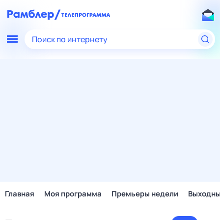
Поиск по интернету
Главная
Моя программа
Премьеры недели
Выходн