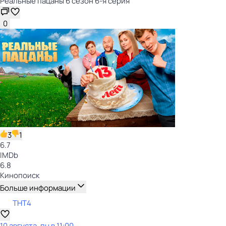
Реальные пацаны 6 сезон 6-я серия
0
3
1
6.7
IMDb
6.8
Кинопоиск
Больше информации
ТНТ4
10 августа, пн в 11:00