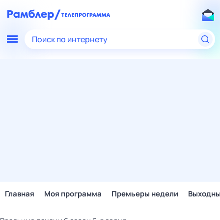
Поиск по интернету
Главная
Моя программа
Премьеры недели
Выходн