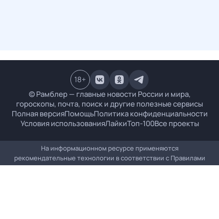
18
+
© Рамблер — главные новости России и мира,
гороскопы, почта, поиск и другие полезные сервисы
Полная версия
Помощь
Политика конфиденциальности
Условия использования
Лайки
Топ-100
Все проекты
На информационном ресурсе применяются
рекомендательные технологии в соответствии с
Правилами