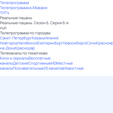
Телепрограмма
Телепрограмма в Абакане
ТНТ4
Реальные пацаны
Реальные пацаны. Сезон 6. Серия 6-я
null
Телепрограмма по городам:
Санкт-Петербург
Казань
Нижний
Новгород
Челябинск
Екатеринбург
Новосибирск
Сочи
Красноя
на-Дону
Краснодар
Телеканалы по тематикам:
Кино и сериалы
Бесплатные
каналы
Детские
Спортивные
HD
Местные
каналы
Познавательные
20 каналов
Новостные