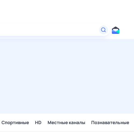
Спортивные
HD
Местные каналы
Познавательные