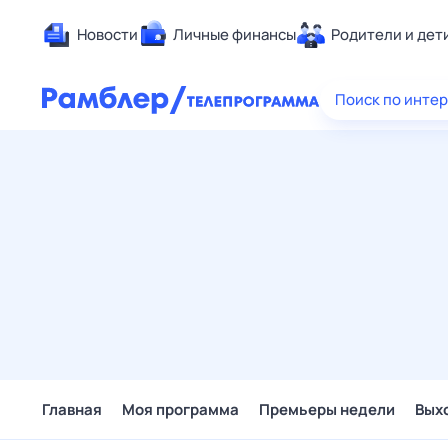
Новости
Личные финансы
Родители и дет
Здоровье
Поиск по инте
Развлечен
Дом и уют
Спорт
Карьера
Авто
Технологи
Жизненные
Сберегаем
Гороскопы
Главная
Моя программа
Премьеры недели
Вых