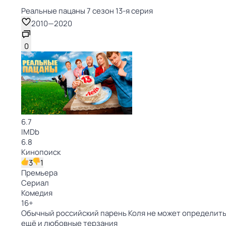
Реальные пацаны 7 сезон 13-я серия
2010
—
2020
0
6.7
IMDb
6.8
Кинопоиск
3
1
Премьера
Сериал
Комедия
16
+
Обычный российский парень Коля не может определитьс
ещё и любовные терзания