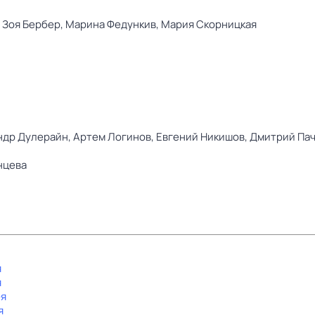
,
Зоя Бербер,
Марина Федункив,
Мария Скорницкая
ндр Дулерайн,
Артем Логинов,
Евгений Никишов,
Дмитрий Па
нцева
я
я
-я
я