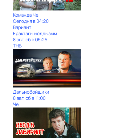
Команда Че
Сегодня в 04:20
Вариант
Ерактагы йолдызым
8 авг, сб в 05:25
ТНВ
Дальнобойщики
8 авг, сб в 11:00
Че