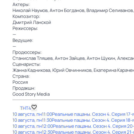
Актеры:
Николай Наумов,
Антон Богданов,
Владимир Селиванов
Композитор:
Дмитрий Ланской
Режиссеры:
—
Ведущие:
—
Продюссеры:
Станислав Тляшев,
Антон Зайцев,
Антон Щукин,
Алекса
Сценаристы:
Жанна Кадникова,
Юрий Овчинников,
Екатерина Караче
Страна:
Россия
Продакшн:
Good Story Media
ТНТ4
10 августа, пн
11:00
Реальные пацаны
. Сезон 4
. Серия 17-
10 августа, пн
11:30
Реальные пацаны
. Сезон 4
. Серия 18-
10 августа, пн
12:00
Реальные пацаны
. Сезон 4
. Серия 20
10 августа, пн
12:30
Реальные пацаны
. Сезон 4
. Серия 21-