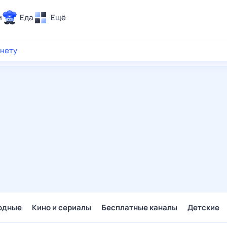
и
Еда
Ещё
Почта
рнету
ия и отдых
Поиск
Погода
ТВ-программа
и и тренды
 ситуации
 вместе
Помощь
одные
Кино и сериалы
Бесплатные каналы
Детские