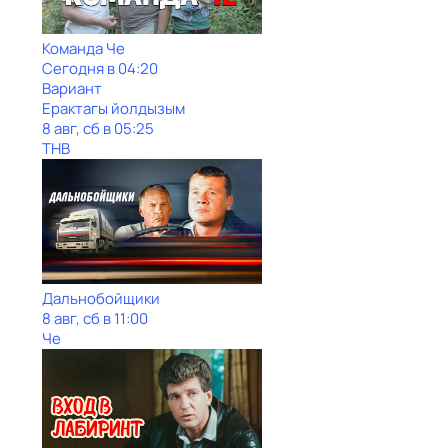
Команда Че
Сегодня в 04:20
Вариант
Ерактагы йолдызым
8 авг, сб в 05:25
ТНВ
Дальнобойщики
8 авг, сб в 11:00
Че