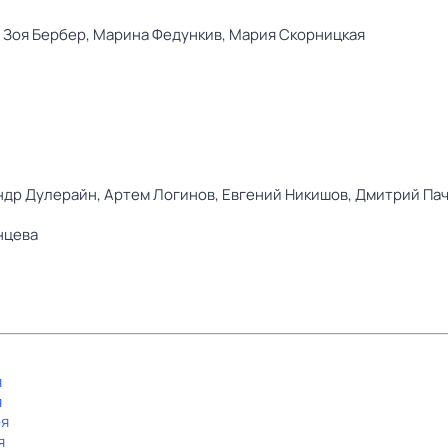
,
Зоя Бербер,
Марина Федункив,
Мария Скорницкая
ндр Дулерайн,
Артем Логинов,
Евгений Никишов,
Дмитрий Па
нцева
я
я
-я
я