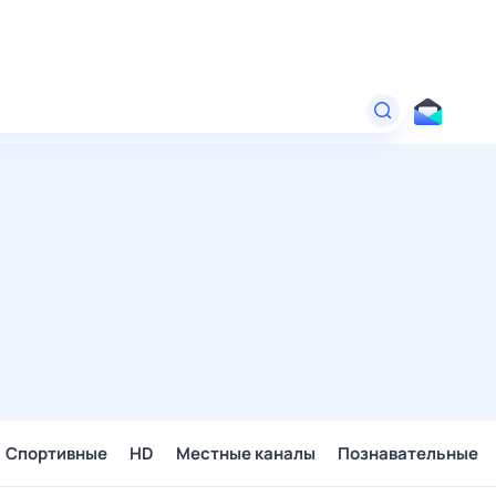
Спортивные
HD
Местные каналы
Познавательные