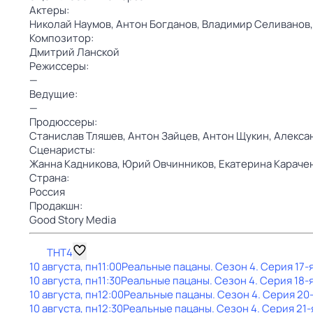
Актеры:
Николай Наумов,
Антон Богданов,
Владимир Селиванов
Композитор:
Дмитрий Ланской
Режиссеры:
—
Ведущие:
—
Продюссеры:
Станислав Тляшев,
Антон Зайцев,
Антон Щукин,
Алекса
Сценаристы:
Жанна Кадникова,
Юрий Овчинников,
Екатерина Караче
Страна:
Россия
Продакшн:
Good Story Media
ТНТ4
10 августа, пн
11:00
Реальные пацаны
. Сезон 4
. Серия 17-
10 августа, пн
11:30
Реальные пацаны
. Сезон 4
. Серия 18-
10 августа, пн
12:00
Реальные пацаны
. Сезон 4
. Серия 20
10 августа, пн
12:30
Реальные пацаны
. Сезон 4
. Серия 21-