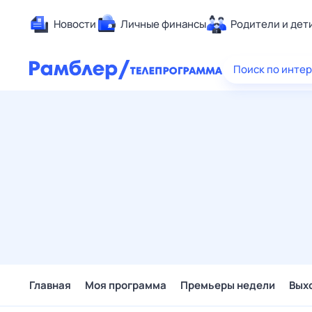
Новости
Личные финансы
Родители и дет
Здоровье
Поиск по инте
Развлечен
Дом и уют
Спорт
Карьера
Авто
Технологи
Жизненные
Сберегаем
Гороскопы
Главная
Моя программа
Премьеры недели
Вых