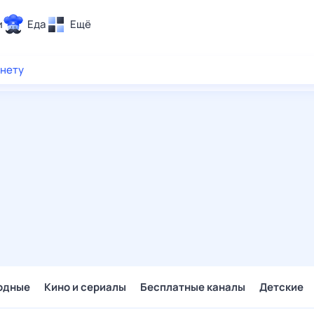
и
Еда
Ещё
Почта
рнету
ия и отдых
Поиск
Погода
ТВ-программа
и и тренды
 ситуации
 вместе
Помощь
одные
Кино и сериалы
Бесплатные каналы
Детские