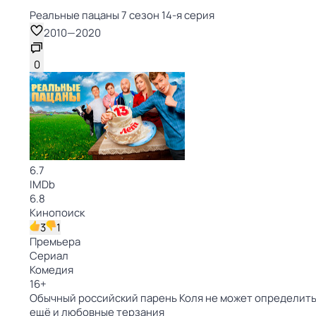
Реальные пацаны 7 сезон 14-я серия
2010
—
2020
0
6.7
IMDb
6.8
Кинопоиск
3
1
Премьера
Сериал
Комедия
16
+
Обычный российский парень Коля не может определитьс
ещё и любовные терзания