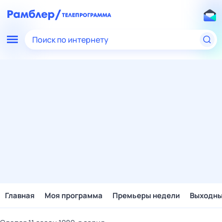
Поиск по интернету
Главная
Моя программа
Премьеры недели
Выходн