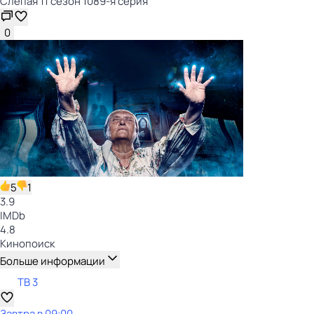
Слепая 11 сезон 1089-я серия
0
5
1
3.9
IMDb
4.8
Кинопоиск
Больше информации
ТВ 3
Завтра в 09:00