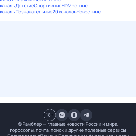
каналы
Детские
Спортивные
HD
Местные
каналы
Познавательные
20 каналов
Новостные
18
+
© Рамблер — главные новости России и мира,
гороскопы, почта, поиск и другие полезные сервисы