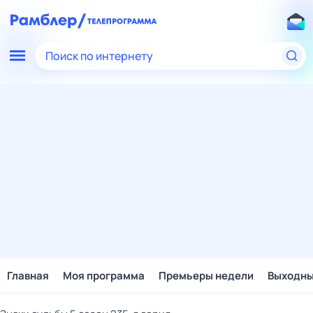
Поиск по интернету
Главная
Моя программа
Премьеры недели
Выходн