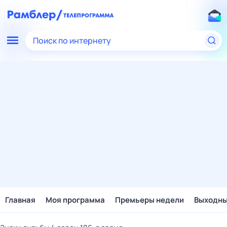
Поиск по интернету
Главная
Моя программа
Премьеры недели
Выходн