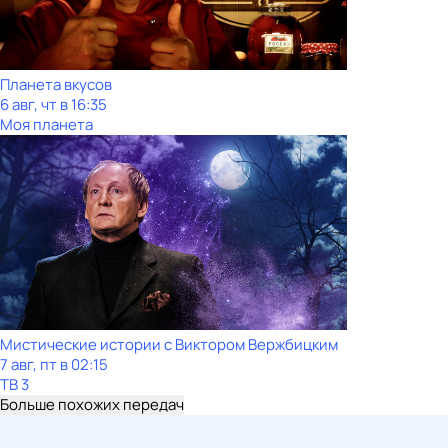
Планета вкусов
6 авг, чт в 16:35
Моя планета
Мистические истории с Виктором Вержбицким
7 авг, пт в 02:15
ТВ 3
Больше похожих передач