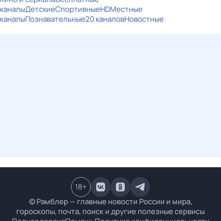
каналы
Детские
Спортивные
HD
Местные
каналы
Познавательные
20 каналов
Новостные
18
+
© Рамблер — главные новости России и мира,
гороскопы, почта, поиск и другие полезные сервисы