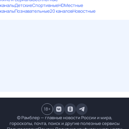
каналы
Детские
Спортивные
HD
Местные
каналы
Познавательные
20 каналов
Новостные
18
+
© Рамблер — главные новости России и мира,
гороскопы, почта, поиск и другие полезные сервисы