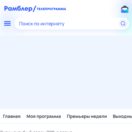
Поиск по интернету
Главная
Моя программа
Премьеры недели
Выходн