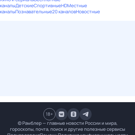
каналы
Детские
Спортивные
HD
Местные
каналы
Познавательные
20 каналов
Новостные
18
+
© Рамблер — главные новости России и мира,
гороскопы, почта, поиск и другие полезные сервисы