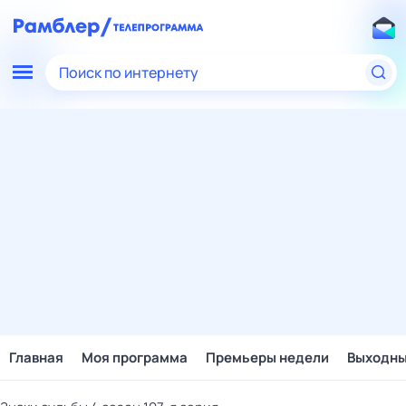
Поиск по интернету
Главная
Моя программа
Премьеры недели
Выходн