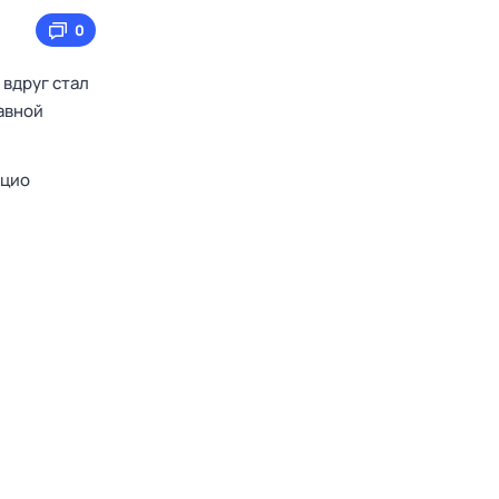
0
 вдруг стал
авной
ацио