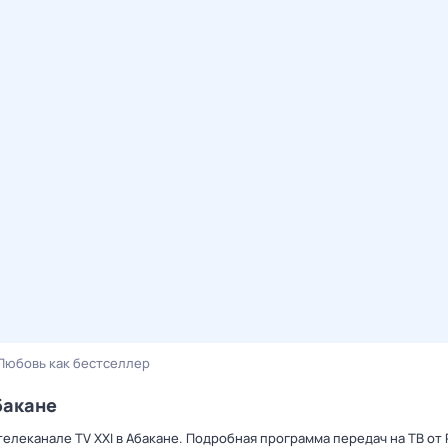
Любовь как бестселлер
бакане
телеканале TV XXI в Абакане. Подробная программа передач на ТВ от