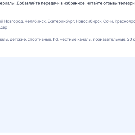
ериалы. Добавляйте передачи в избранное, читайте отзывы телезри
й Новгород
Челябинск
Екатеринбург
Новосибирск
Сочи
Краснояр
одар
налы
детские
спортивные
hd
местные каналы
познавательные
20 