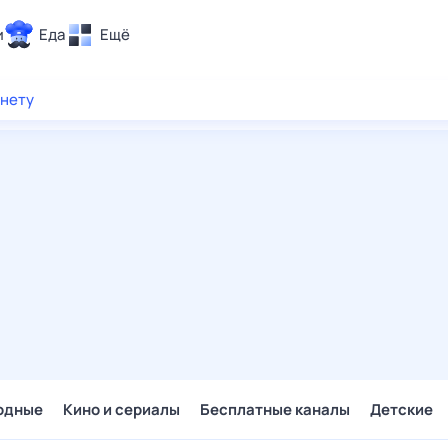
и
Еда
Ещё
Почта
рнету
ия и отдых
Поиск
Погода
ТВ-программа
и и тренды
 ситуации
 вместе
Помощь
одные
Кино и сериалы
Бесплатные каналы
Детские