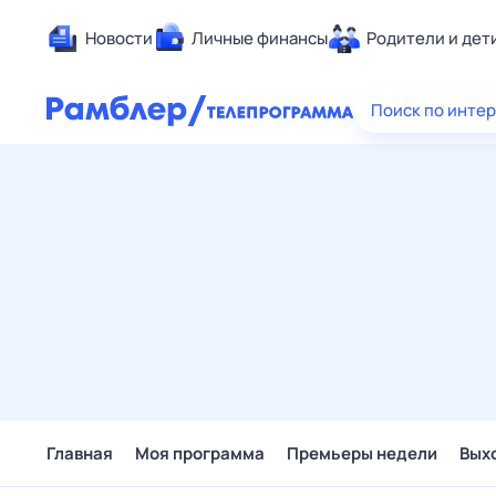
Новости
Личные финансы
Родители и дет
Здоровье
Поиск по инте
Развлечен
Дом и уют
Спорт
Карьера
Авто
Технологи
Жизненные
Сберегаем
Гороскопы
Главная
Моя программа
Премьеры недели
Вых