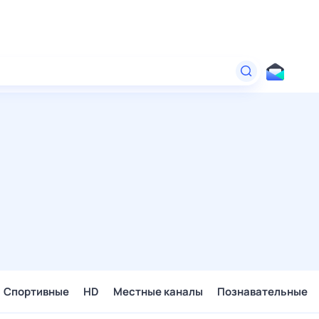
Спортивные
HD
Местные каналы
Познавательные