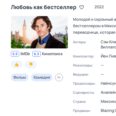
Любовь как бестселлер
2022
Молодой и скромный ан
бестселлером в Мекси
переводчице, которая
Сэм Кл
Актеры:
Виллал
IMDb
Кинопоиск
5.5
6.3
Йен Лив
Композитор:
—
Режиссеры:
—
Ведущие:
Фильм
Комедия
18
+
Найнсун
Продюссеры:
Аналейн
Сценаристы:
Мексик
Страна:
Blazing 
Продакшн: