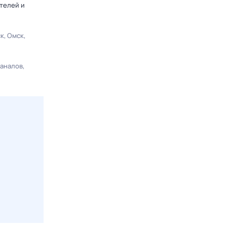
телей и
ск
Омск
каналов