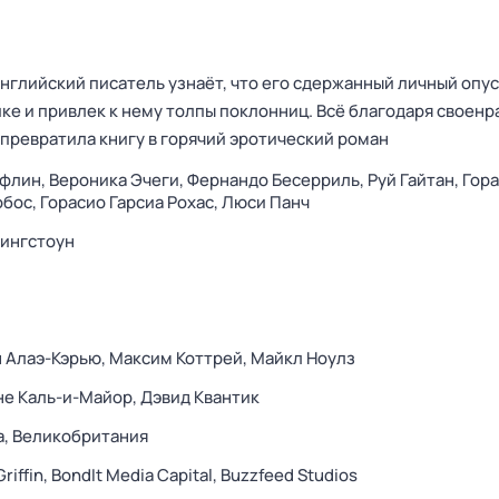
глийский писатель узнаёт, что его сдержанный личный опус
ке и привлек к нему толпы поклонниц. Всё благодаря своенр
 превратила книгу в горячий эротический роман
афлин,
Вероника Эчеги,
Фернандо Бесерриль,
Руй Гайтан,
Гор
обос,
Горасио Гарсиа Рохас,
Люси Панч
ингстоун
 Алаэ-Кэрью,
Максим Коттрей,
Майкл Ноулз
е Каль-и-Майор,
Дэвид Квантик
а,
Великобритания
Griffin,
BondIt Media Capital,
Buzzfeed Studios