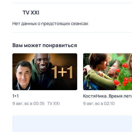
TV XXI
Нет данных о предстоящих сеансах
Вам может понравиться
1+1
КостяНика. Время лет
9 авг, вс в 00:35
TV XXI
9 авг, вс в 02:10
Viju TV1000 русское