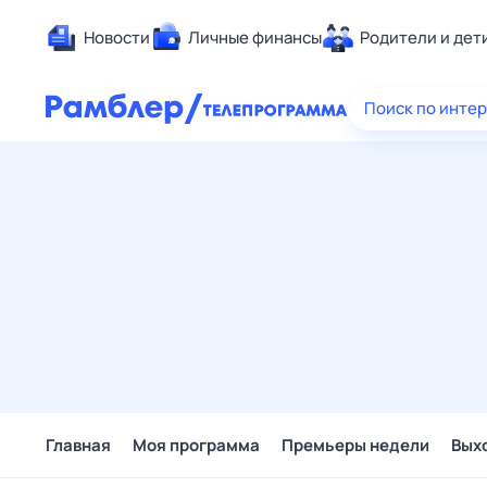
Новости
Личные финансы
Родители и дет
Здоровье
Поиск по инте
Развлечен
Дом и уют
Спорт
Карьера
Авто
Технологи
Жизненные
Сберегаем
Гороскопы
Главная
Моя программа
Премьеры недели
Вых