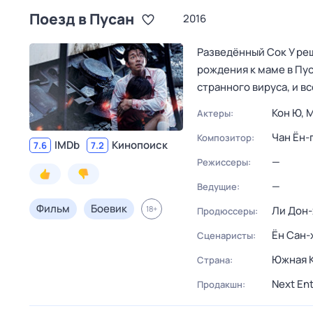
Поезд в Пусан
2016
Разведённый Сок У реш
рождения к маме в Пус
странного вируса, и 
Кон Ю,
М
Актеры:
Чан Ён-
Композитор:
IMDb
Кинопоиск
7.6
7.2
—
Режиссеры:
—
Ведущие:
Фильм
Боевик
18
+
Ли Дон-
Продюссеры:
Ён Сан-
Сценаристы:
Южная 
Страна:
Next En
Продакшн: