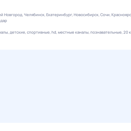
й Новгород
Челябинск
Екатеринбург
Новосибирск
Сочи
Краснояр
одар
налы
детские
спортивные
hd
местные каналы
познавательные
20 