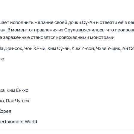
ает исполнить желание своей дочки Су-Ан и отвезти её в де
ан. В момент отправления из Сеула выяснилось, что произош
все заражённые становятся кровожадными монстрами
а Дон-сок,
Чон Ю-ми,
Ким Су-ан,
Ким И-сон,
Чхве У-щик,
Ан С
гю
ха,
Ким Ён-хо
хо,
Пак Чу-сок
Корея
tertainment World