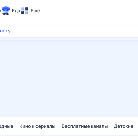
и
Еда
Ещё
Почта
рнету
ия и отдых
Поиск
Погода
ТВ-программа
и и тренды
 ситуации
 вместе
Помощь
одные
Кино и сериалы
Бесплатные каналы
Детские