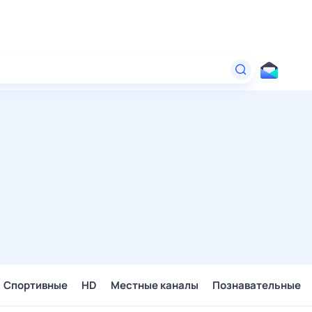
Спортивные
HD
Местные каналы
Познавательные