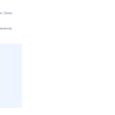
ск
Омск
каналов