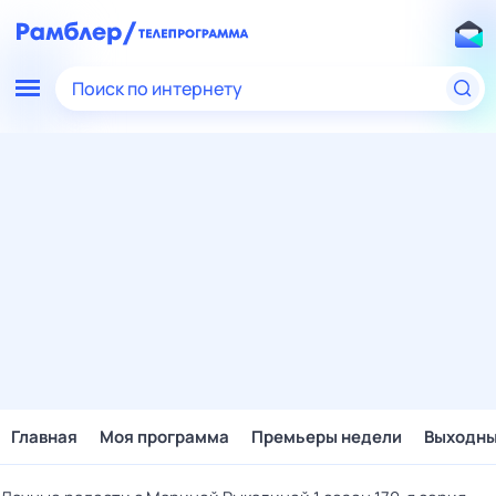
Поиск по интернету
Главная
Моя программа
Премьеры недели
Выходн