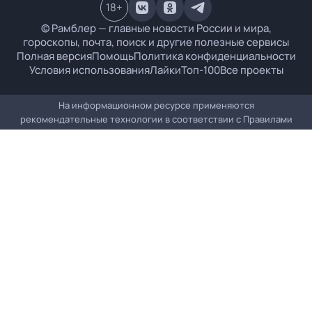
18
+
© Рамблер — главные новости России и мира,
гороскопы, почта, поиск и другие полезные сервисы
Полная версия
Помощь
Политика конфиденциальности
Условия использования
Лайки
Топ-100
Все проекты
На информационном ресурсе применяются
рекомендательные технологии в соответствии с
Правилами