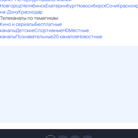
Новгород
Челябинск
Екатеринбург
Новосибирск
Сочи
Красноя
на-Дону
Краснодар
Телеканалы по тематикам:
Кино и сериалы
Бесплатные
каналы
Детские
Спортивные
HD
Местные
каналы
Познавательные
20 каналов
Новостные