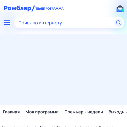
Поиск по интернету
Главная
Моя программа
Премьеры недели
Выходн