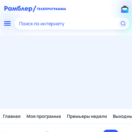
Поиск по интернету
Главная
Моя программа
Премьеры недели
Выходн