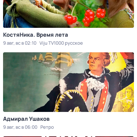
КостяНика. Время лета
9 авг, вс в 02:10
Viju TV1000 русское
Адмирал Ушаков
9 авг, вс в 06:00
Ретро