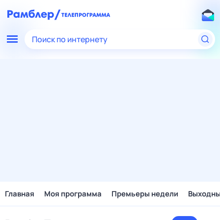
Поиск по интернету
Главная
Моя программа
Премьеры недели
Выходн