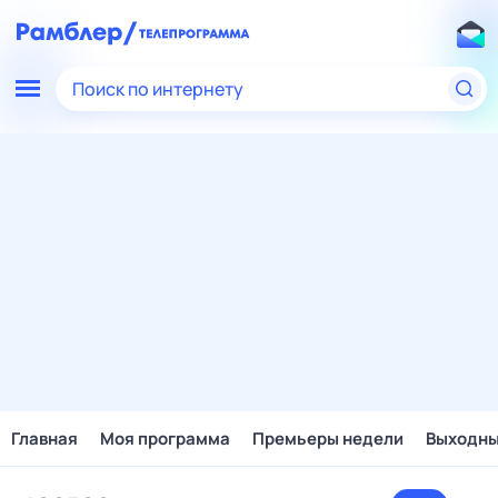
Поиск по интернету
Главная
Моя программа
Премьеры недели
Выходн