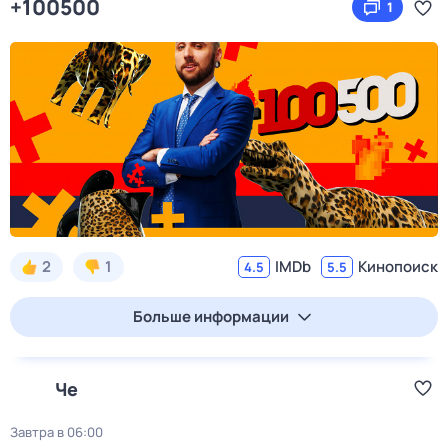
+100500
1
2
1
IMDb
Кинопоиск
4.5
5.5
Больше информации
Че
Завтра в 06:00