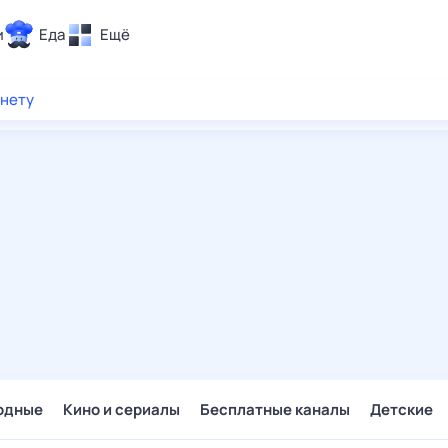
и
Еда
Ещё
Почта
рнету
ия и отдых
Поиск
Погода
ТВ-программа
и и тренды
 ситуации
 вместе
Помощь
одные
Кино и сериалы
Бесплатные каналы
Детские