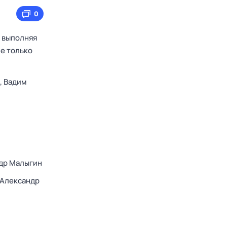
0
, выполняя
не только
,
Вадим
др Малыгин
Александр