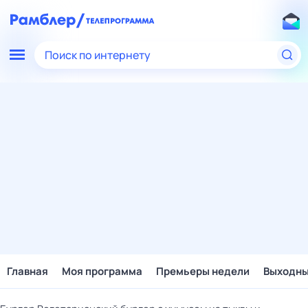
Поиск по интернету
Главная
Моя программа
Премьеры недели
Выходн