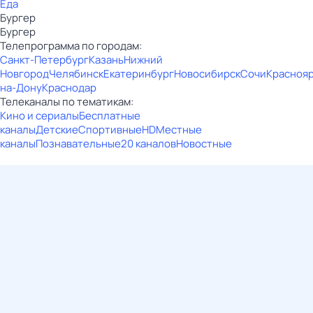
Еда
Бургер
Бургер
Телепрограмма по городам:
Санкт-Петербург
Казань
Нижний
Новгород
Челябинск
Екатеринбург
Новосибирск
Сочи
Красноя
на-Дону
Краснодар
Телеканалы по тематикам:
Кино и сериалы
Бесплатные
каналы
Детские
Спортивные
HD
Местные
каналы
Познавательные
20 каналов
Новостные