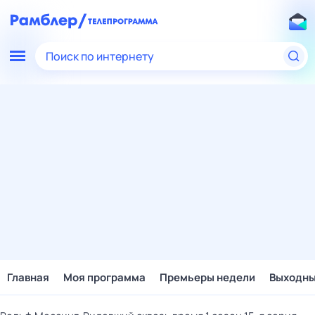
Поиск по интернету
Главная
Моя программа
Премьеры недели
Выходн