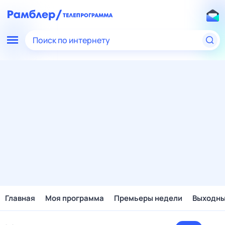
Поиск по интернету
Главная
Моя программа
Премьеры недели
Выходн