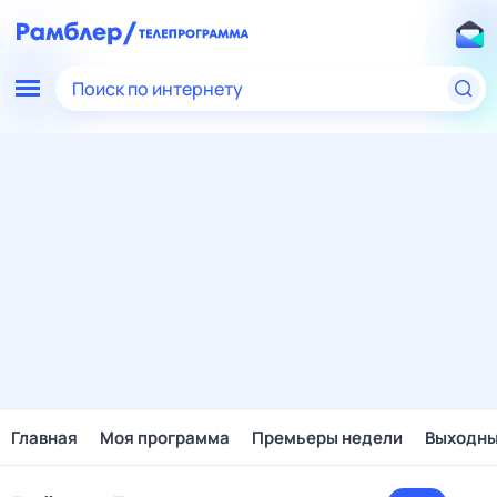
Поиск по интернету
Главная
Моя программа
Премьеры недели
Выходн