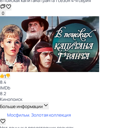
В поисках капитана Гранта 1 сезон 4-я серия
0
1
8.4
IMDb
8.2
Кинопоиск
Больше информации
Мосфильм. Золотая коллекция
Нет данных о предстоящих сеансах