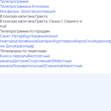
Телепрограмма
Телепрограмма в Агинском
Мосфильм. Золотая коллекция
В поисках капитана Гранта
В поисках капитана Гранта. Сезон 1. Серия 4-я
null
Телепрограмма по городам:
Санкт-Петербург
Казань
Нижний
Новгород
Челябинск
Екатеринбург
Новосибирск
Сочи
Красноя
на-Дону
Краснодар
Телеканалы по тематикам:
Кино и сериалы
Бесплатные
каналы
Детские
Спортивные
HD
Местные
каналы
Познавательные
20 каналов
Новостные