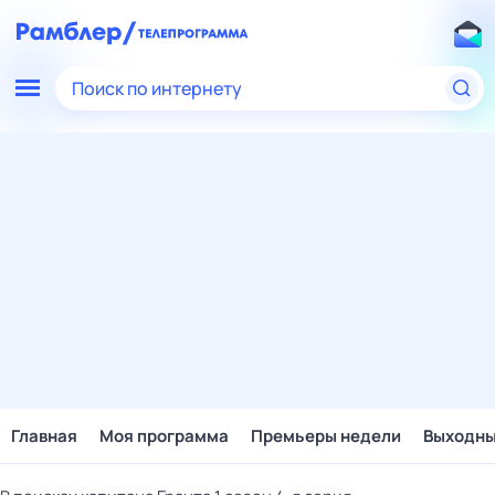
Поиск по интернету
Главная
Моя программа
Премьеры недели
Выходн