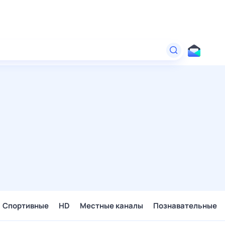
Спортивные
HD
Местные каналы
Познавательные