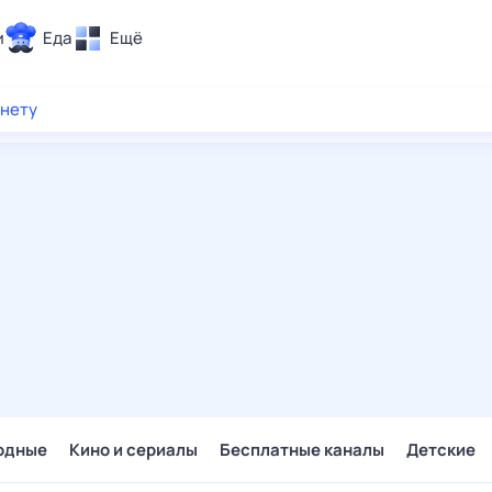
и
Еда
Ещё
Почта
рнету
ия и отдых
Поиск
Погода
ТВ-программа
и и тренды
 ситуации
 вместе
Помощь
одные
Кино и сериалы
Бесплатные каналы
Детские