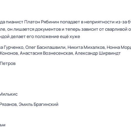
зда пианист Платон Рябинин попадает в неприятности из-за 
але, он лишается документов и теперь зависит от сварливой 
ундой делает его положение ещё хуже
а Гурченко,
Олег Басилашвили,
Никита Михалков,
Нонна Мор
 Кононов,
Анастасия Вознесенская,
Александр Ширвиндт
 Петров
 Милькис
Рязанов,
Эмиль Брагинский
ьм