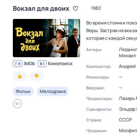
Вокзал для двоих
1982
Во время стоянки пое
Веры. Застряв на вокз
которая с каждой сек
Людмил
Актеры:
Михаил
IMDb
Кинопоиск
7.9
8.1
Андрей
Композитор:
—
Режиссеры:
—
Ведущие:
Фильм
Мелодрама
Лазарь
Продюссеры:
16
+
Эльдар 
Сценаристы:
СССР
Страна:
Мосфил
Продакшн: