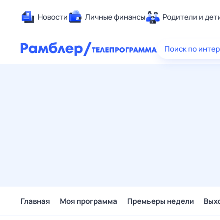
Новости
Личные финансы
Родители и дет
Здоровье
Поиск по инте
Развлечен
Дом и уют
Спорт
Карьера
Авто
Технологи
Жизненные
Сберегаем
Гороскопы
Главная
Моя программа
Премьеры недели
Вых