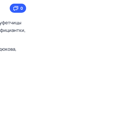
0
буфетчицы
официантки,
дюкова,