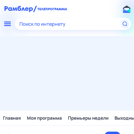
Поиск по интернету
Главная
Моя программа
Премьеры недели
Выходн