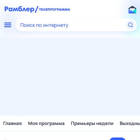
Поиск по интернету
Главная
Моя программа
Премьеры недели
Выходн