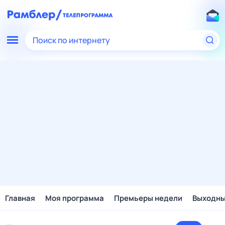
Поиск по интернету
Главная
Моя программа
Премьеры недели
Выходн