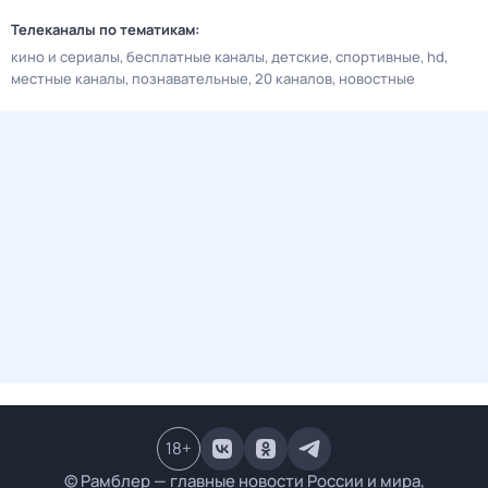
Телеканалы по тематикам:
кино и сериалы
бесплатные каналы
детские
спортивные
hd
местные каналы
познавательные
20 каналов
новостные
18
+
© Рамблер — главные новости России и мира,