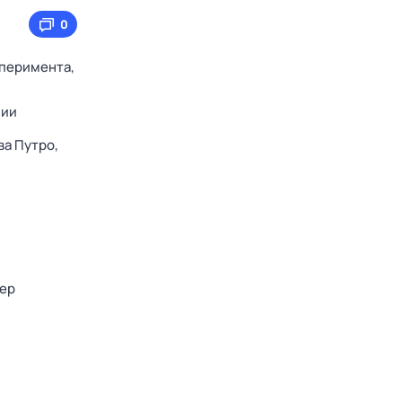
0
сперимента,
нии
ва Путро,
ер