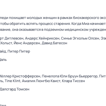
леди похищает молодых женщин в рамках биохакерского эк
чтобы обратить вспять процесс старения. Когда Миа начинает
вание, она оказывается в подземном медицинском учрежде
рт Дитлевсен,
Андерс Хейнриксен,
Синье Эгхольм Олсен,
Ээ
Хольст,
Йенс Андерсен,
Давид Батесон
айд,
Питер Питер
Даль
Мёллер Кристофферсен,
Пенелопа Юли Бруун Бьеррегор,
Пит
ль,
Tine Klint,
Амалия Люнгбю Квист,
Клара Тиссен
Далсгард Томсен
ling