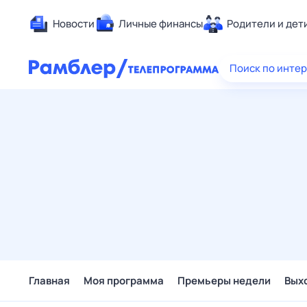
Новости
Личные финансы
Родители и дет
Здоровье
Поиск по инте
Развлечен
Дом и уют
Спорт
Карьера
Авто
Технологи
Жизненные
Сберегаем
Гороскопы
Главная
Моя программа
Премьеры недели
Вых