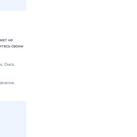
жет не
итесь своим
ск
Омск
каналов