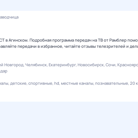
аводчица
СТ в Агинском. Подробная программа передач на ТВ от Рамблер помо
авляйте передачи в избранное, читайте отзывы телезрителей и дел
й Новгород
Челябинск
Екатеринбург
Новосибирск
Сочи
Краснояр
одар
налы
детские
спортивные
hd
местные каналы
познавательные
20 