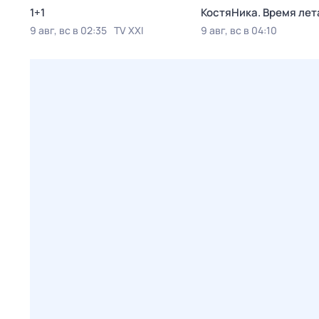
1+1
КостяНика. Время лет
9 авг, вс в 02:35
TV XXI
9 авг, вс в 04:10
Viju TV1000 русское