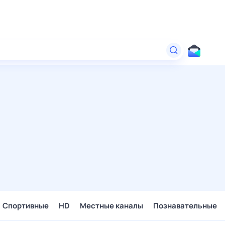
Спортивные
HD
Местные каналы
Познавательные