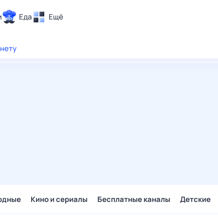
и
Еда
Ещё
Почта
рнету
ия и отдых
Поиск
Погода
ТВ-программа
и и тренды
 ситуации
 вместе
Помощь
одные
Кино и сериалы
Бесплатные каналы
Детские