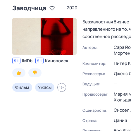
Заводчица
2020
Безжалостная бизнес-
направленного на то, 
собственное расследо
Сара Йо
Актеры:
Мортен 
IMDb
Кинопоиск
5.1
5.1
Питер К
Композитор:
Дженс 
Режиссеры:
—
Ведущие:
Фильм
Ужасы
18
+
Мария 
Продюссеры:
Хюльда
Сиссел 
Сценаристы:
Дания
Страна:
Beo Star
Продакшн: