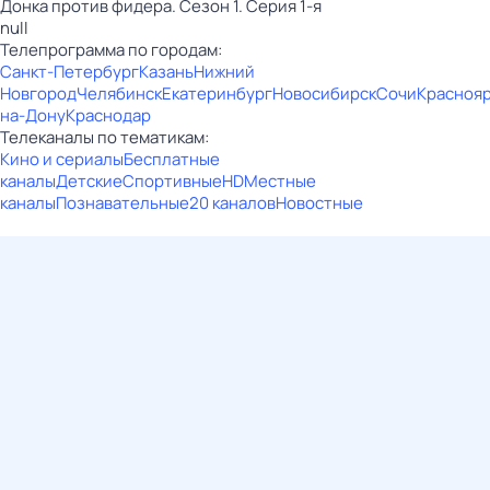
Донка против фидера. Сезон 1. Серия 1-я
null
Телепрограмма по городам:
Санкт-Петербург
Казань
Нижний
Новгород
Челябинск
Екатеринбург
Новосибирск
Сочи
Красноя
на-Дону
Краснодар
Телеканалы по тематикам:
Кино и сериалы
Бесплатные
каналы
Детские
Спортивные
HD
Местные
каналы
Познавательные
20 каналов
Новостные