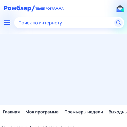
Поиск по интернету
Главная
Моя программа
Премьеры недели
Выходн