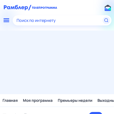
Поиск по интернету
Главная
Моя программа
Премьеры недели
Выходн