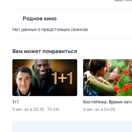
Родное кино
Нет данных о предстоящих сеансах
Вам может понравиться
1+1
КостяНика. Время лет
9 авг, вс в 02:35
TV XXI
9 авг, вс в 04:05
Viju TV1000 русское