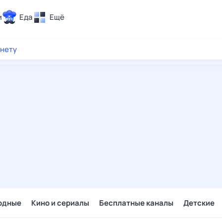
и
Еда
Ещё
Почта
рнету
ия и отдых
Поиск
Погода
ТВ-программа
и и тренды
 ситуации
 вместе
Помощь
одные
Кино и сериалы
Бесплатные каналы
Детские