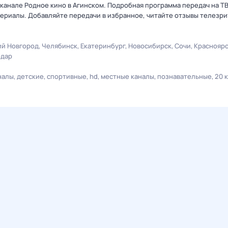
еканале Родное кино в Агинском. Подробная программа передач на Т
ериалы. Добавляйте передачи в избранное, читайте отзывы телезри
й Новгород
Челябинск
Екатеринбург
Новосибирск
Сочи
Краснояр
одар
налы
детские
спортивные
hd
местные каналы
познавательные
20 