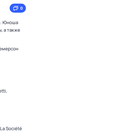
0
ф. Юноша
, а также
емерсон
tti,
La Société