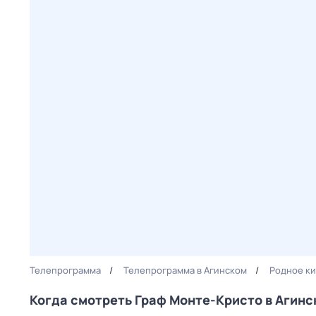
Телепрограмма
Телепрограмма в Агинском
Родное к
Когда смотреть Граф Монте-Кристо в Агинс