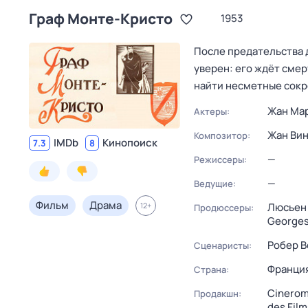
Граф Монте-Кристо
1953
После предательства 
уверен: его ждёт смер
найти несметные сокр
Жан Ма
Актеры:
Жан Ви
Композитор:
IMDb
Кинопоиск
7.3
8
—
Режиссеры:
—
Ведущие:
Фильм
Драма
12
+
Люсьен
Продюссеры:
Georges
Робер В
Сценаристы:
Франци
Страна:
Cinero
Продакшн:
des Film