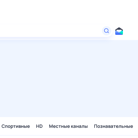
Спортивные
HD
Местные каналы
Познавательные