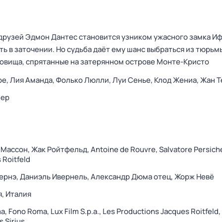
друзей Эдмон Дантес становится узником ужасного замка И
ть в заточении. Но судьба даёт ему шанс выбраться из тюрьмы
овища, спрятанные на затерянном острове Монте-Кристо
ре,
Лия Аманда,
Фолько Люлли,
Луи Сенье,
Клод Жениа,
Жан Т
нер
 Массон,
Жак Ройтфельд,
Antoine de Rouvre,
Salvatore Persiche
 Roitfeld
ернэ,
Даниэль Ивернель,
Александр Дюма отец,
Жорж Невё
я,
Италия
ma,
Fono Roma,
Lux Film S.p.a.,
Les Productions Jacques Roitfeld,
s Sirius