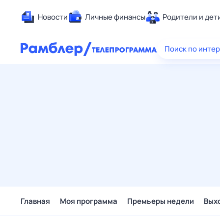
Новости
Личные финансы
Родители и дет
Здоровье
Поиск по инте
Развлечен
Дом и уют
Спорт
Карьера
Авто
Технологи
Жизненные
Сберегаем
Гороскопы
Главная
Моя программа
Премьеры недели
Вых