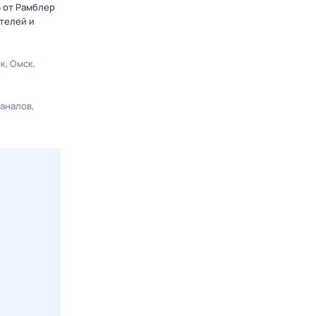
В от Рамблер
телей и
ск
Омск
каналов