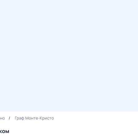
ино
Граф Монте-Кристо
ком