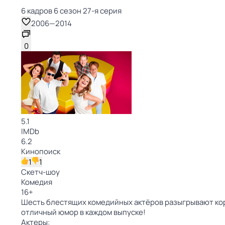
6 кадров 6 сезон 27-я серия
2006
—
2014
0
5.1
IMDb
6.2
Кинопоиск
1
1
Скетч-шоу
Комедия
16
+
Шесть блестящих комедийных актёров разыгрывают коро
отличный юмор в каждом выпуске!
Актеры: