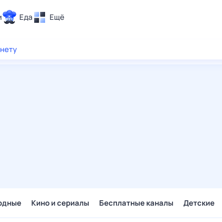
и
Еда
Ещё
Почта
рнету
ия и отдых
Поиск
Погода
ТВ-программа
и и тренды
 ситуации
 вместе
Помощь
одные
Кино и сериалы
Бесплатные каналы
Детские