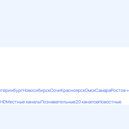
атеринбург
Новосибирск
Сочи
Красноярск
Омск
Самара
Ростов-
е
HD
Местные каналы
Познавательные
20 каналов
Новостные