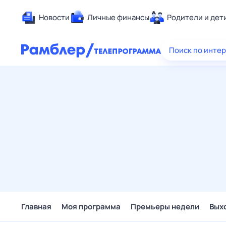
Новости
Личные финансы
Родители и дет
Здоровье
Поиск по инте
Развлечен
Дом и уют
Спорт
Карьера
Авто
Технологи
Жизненные
Сберегаем
Гороскопы
Главная
Моя программа
Премьеры недели
Вых