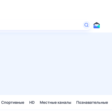
Спортивные
HD
Местные каналы
Познавательные