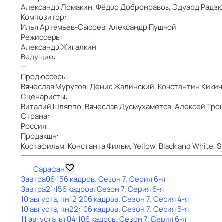
Александр Ломакин,
Фёдор Добронравов,
Эдуард Радз
Композитор:
Илья Артемьев-Сысоев,
Александр Пушной
Режиссеры:
Александр Жигалкин
Ведущие:
—
Продюссеры:
Вячеслав Муругов,
Денис Жалинский,
Константин Кики
Сценаристы:
Виталий Шляппо,
Вячеслав Дусмухаметов,
Алексей Тро
Страна:
Россия
Продакшн:
Костафильм,
Константа Фильм,
Yellow, Black and White,
S
Сарафан
Завтра
06:15
6 кадров
. Сезон 7
. Серия 6-я
Завтра
21:15
6 кадров
. Сезон 7
. Серия 6-я
10 августа, пн
12:20
6 кадров
. Сезон 7
. Серия 4-я
10 августа, пн
22:10
6 кадров
. Сезон 7
. Серия 5-я
11 августа, вт
04:10
6 кадров
. Сезон 7
. Серия 6-я