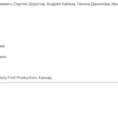
юкевич,
Сергей Дорогов,
Андрей Кайков,
Галина Данилова,
Ир
чев
цюк
tory First Production,
Каскад