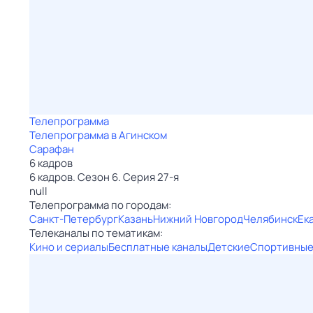
Телепрограмма
Телепрограмма в Агинском
Сарафан
6 кадров
6 кадров. Сезон 6. Серия 27-я
null
Телепрограмма по городам:
Санкт-Петербург
Казань
Нижний Новгород
Челябинск
Ек
Телеканалы по тематикам:
Кино и сериалы
Бесплатные каналы
Детские
Спортивны