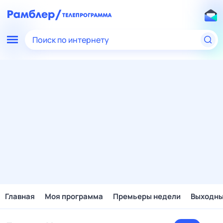
Поиск по интернету
Главная
Моя программа
Премьеры недели
Выходн