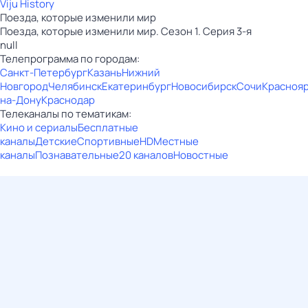
Viju History
Поезда, которые изменили мир
Поезда, которые изменили мир. Сезон 1. Серия 3-я
null
Телепрограмма по городам:
Санкт-Петербург
Казань
Нижний
Новгород
Челябинск
Екатеринбург
Новосибирск
Сочи
Красноя
на-Дону
Краснодар
Телеканалы по тематикам:
Кино и сериалы
Бесплатные
каналы
Детские
Спортивные
HD
Местные
каналы
Познавательные
20 каналов
Новостные