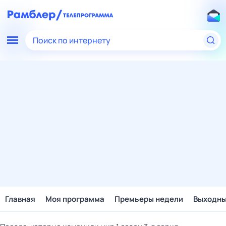
Поиск по интернету
Главная
Моя программа
Премьеры недели
Выходн