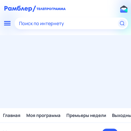
Поиск по интернету
Главная
Моя программа
Премьеры недели
Выходн