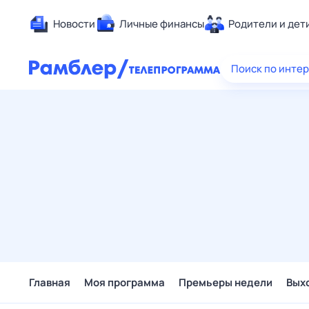
Новости
Личные финансы
Родители и дет
Здоровье
Поиск по инте
Развлечен
Дом и уют
Спорт
Карьера
Авто
Технологи
Жизненные
Сберегаем
Гороскопы
Главная
Моя программа
Премьеры недели
Вых