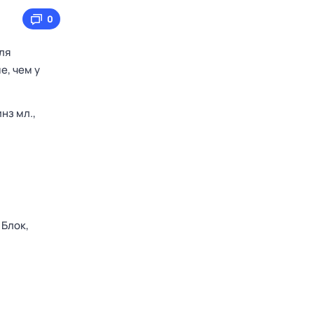
0
ля
е, чем у
нз мл.,
 Блок,