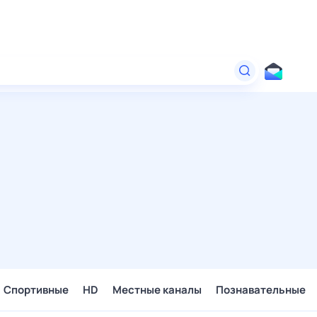
Спортивные
HD
Местные каналы
Познавательные