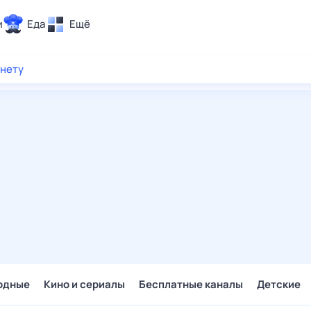
и
Еда
Ещё
Почта
рнету
ия и отдых
Поиск
Погода
ТВ-программа
и и тренды
 ситуации
 вместе
Помощь
одные
Кино и сериалы
Бесплатные каналы
Детские