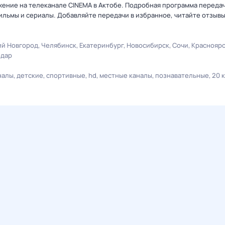
жение на телеканале CINEMA в Актобе. Подробная программа передач
льмы и сериалы. Добавляйте передачи в избранное, читайте отзыв
й Новгород
Челябинск
Екатеринбург
Новосибирск
Сочи
Краснояр
одар
налы
детские
спортивные
hd
местные каналы
познавательные
20 