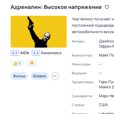
Адреналин: Высокое напряжение
Чев Челиос получает н
постоянной подзарядк
автомобильного акку
Джейсо
Актеры:
Эфрен 
IMDb
Кинопоиск
6.2
6.3
Майк П
Композитор:
1
—
Режиссеры:
—
Ведущие:
Фильм
Боевик
18
+
Гари Лу
Продюссеры:
Майкл Д
Марк Н
Сценаристы:
США
Страна:
Lakesho
Продакшн: