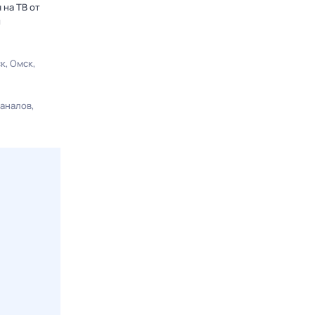
 на ТВ от
ы
ск
Омск
каналов