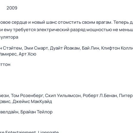
2009
овое сердце и новый шанс отомстить своим врагам. Теперь д
и ему требуется электрический разряд мощностью не меньш
мулятора
н Стэйтем,
Эми Смарт,
Дуайт Йоакам,
Бай Лин,
Клифтон Колли
Рамирес,
Арт Хсю
аттон
чези,
Том Розенберг,
Скип Уильямсон,
Роберт Л.Бенан,
Питер
эвис,
Джеймс МакКуайд
евелдайн,
Брайан Тейлор
re Entertainment,
Lionsgate