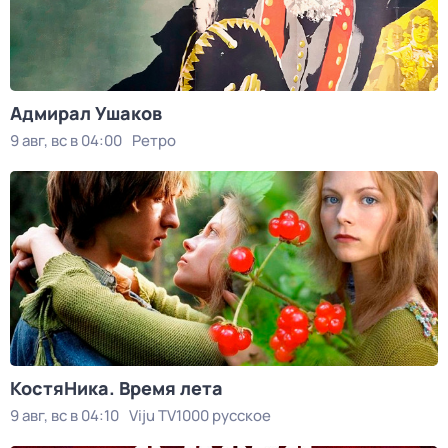
Адмирал Ушаков
9 авг, вс в 04:00
Ретро
КостяНика. Время лета
9 авг, вс в 04:10
Viju TV1000 русское