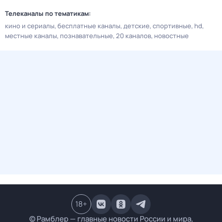
Телеканалы по тематикам:
кино и сериалы
бесплатные каналы
детские
спортивные
hd
местные каналы
познавательные
20 каналов
новостные
18
+
© Рамблер — главные новости России и мира,