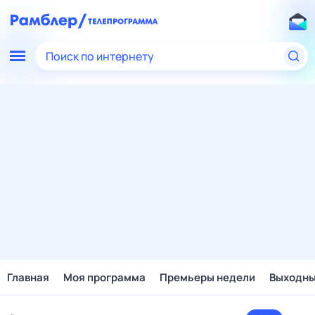
Поиск по интернету
Главная
Моя программа
Премьеры недели
Выходн