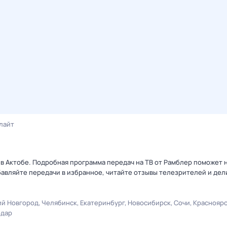
 лайт
а в Актобе. Подробная программа передач на ТВ от Рамблер поможет 
авляйте передачи в избранное, читайте отзывы телезрителей и дел
й Новгород
Челябинск
Екатеринбург
Новосибирск
Сочи
Краснояр
одар