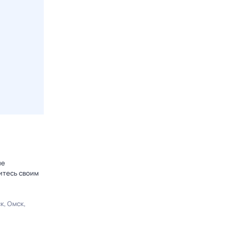
не
итесь своим
ск
Омск