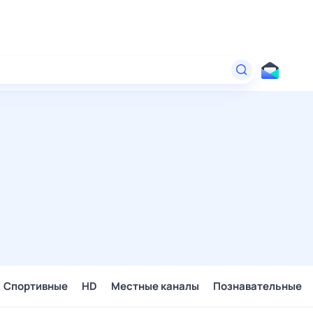
Спортивные
HD
Местные каналы
Познавательные