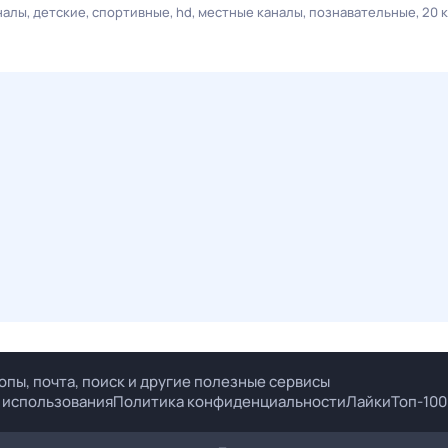
налы
детские
спортивные
hd
местные каналы
познавательные
20 
опы, почта, поиск и другие полезные сервисы
 использования
Политика конфиденциальности
Лайки
Топ-100