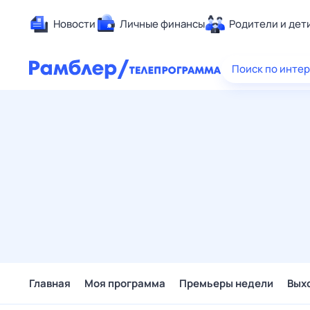
Новости
Личные финансы
Родители и дет
Здоровье
Поиск по инте
Развлечен
Дом и уют
Спорт
Карьера
Авто
Технологи
Жизненные
Сберегаем
Гороскопы
Главная
Моя программа
Премьеры недели
Вых