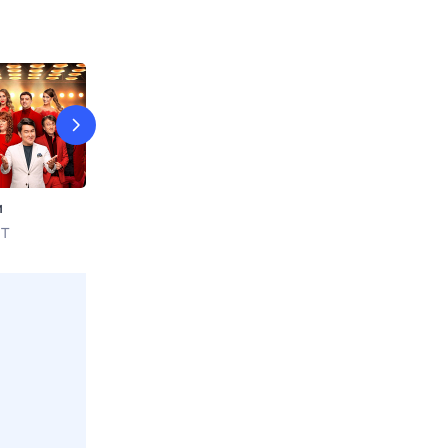
и
Удиви меня вкусно
Мировой пов
НТ
7 авг, пт в 05:45
Еда
7 авг, пт в 10:0