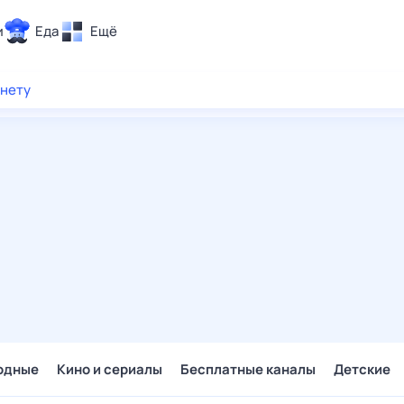
и
Еда
Ещё
Почта
рнету
ия и отдых
Поиск
Погода
ТВ-программа
и и тренды
 ситуации
 вместе
Помощь
одные
Кино и сериалы
Бесплатные каналы
Детские