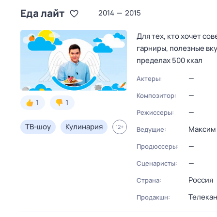
Еда лайт
2014
—
2015
Для тех, кто хочет со
гарниры, полезные вку
пределах 500 ккал
—
Актеры:
—
Композитор:
1
1
—
Режиссеры:
ТВ-шоу
Кулинария
12
+
Максим
Ведущие:
—
Продюссеры:
—
Сценаристы:
Россия
Страна:
Телекан
Продакшн: