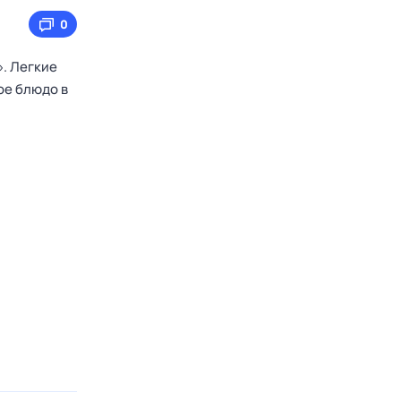
0
». Легкие
ое блюдо в