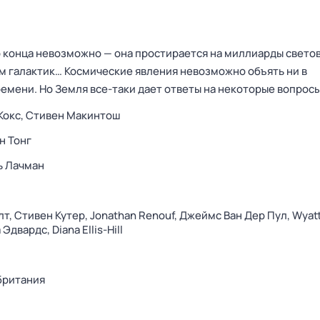
 конца невозможно — она простирается на миллиарды светов
 галактик… Космические явления невозможно объять ни в
ремени. Но Земля все-таки дает ответы на некоторые вопрос
Кокс,
Стивен Макинтош
н Тонг
ь Лачман
лт,
Стивен Кутер,
Jonathan Renouf,
Джеймс Ван Дер Пул,
Wyatt
 Эдвардс,
Diana Ellis-Hill
британия