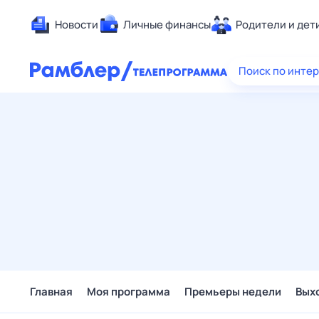
Новости
Личные финансы
Родители и дет
Здоровье
Поиск по инте
Развлечен
Дом и уют
Спорт
Карьера
Авто
Технологи
Жизненные
Сберегаем
Гороскопы
Главная
Моя программа
Премьеры недели
Вых