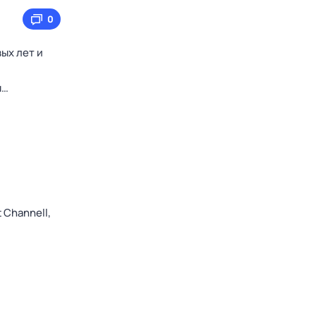
0
ых лет и
ы…
 Channell,