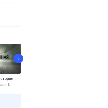
история
Планета вкусов
Следствие вел
ссия К
8 авг, сб в 17:50
Моя планета
8 авг, сб в 18:2