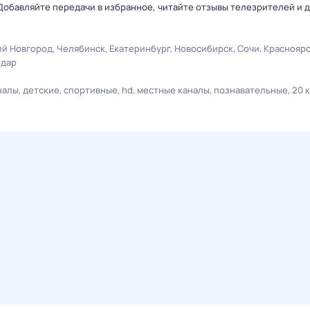
Добавляйте передачи в избранное, читайте отзывы телезрителей и 
й Новгород
Челябинск
Екатеринбург
Новосибирск
Сочи
Краснояр
одар
налы
детские
спортивные
hd
местные каналы
познавательные
20 