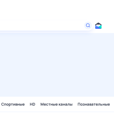
Спортивные
HD
Местные каналы
Познавательные