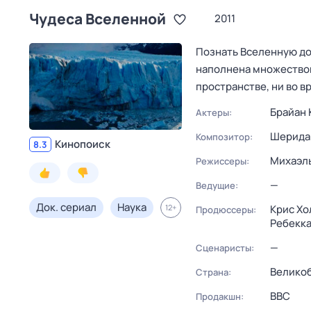
Чудеса Вселенной
2011
Познать Вселенную до
наполнена множеством
пространстве, ни во в
Брайан 
Актеры:
Шерида
Композитор:
Кинопоиск
8.3
Михаэл
Режиссеры:
—
Ведущие:
Док. сериал
Наука
12
+
Крис Хо
Продюссеры:
Ребекка
—
Сценаристы:
Велико
Страна:
BBC
Продакшн: