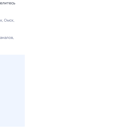
делитесь
ск
Омск
каналов