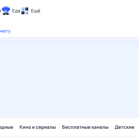
и
Еда
Ещё
Почта
рнету
ия и отдых
Поиск
Погода
ТВ-программа
и и тренды
 ситуации
 вместе
Помощь
одные
Кино и сериалы
Бесплатные каналы
Детские