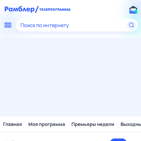
Поиск по интернету
Главная
Моя программа
Премьеры недели
Выходн