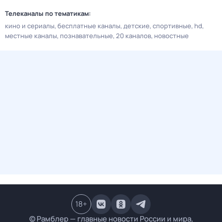
Телеканалы по тематикам:
кино и сериалы
бесплатные каналы
детские
спортивные
hd
местные каналы
познавательные
20 каналов
новостные
18
+
© Рамблер — главные новости России и мира,