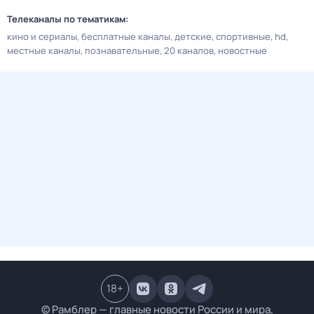
Телеканалы по тематикам:
кино и сериалы
бесплатные каналы
детские
спортивные
hd
местные каналы
познавательные
20 каналов
новостные
18
+
© Рамблер — главные новости России и мира,