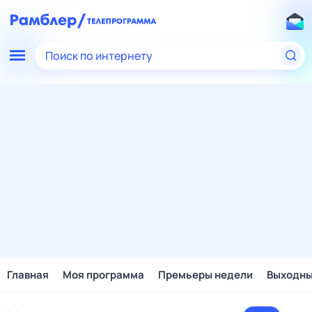
Поиск по интернету
Главная
Моя программа
Премьеры недели
Выходн