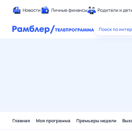
Новости
Личные финансы
Родители и дет
Здоровье
Поиск по инте
Развлечен
Дом и уют
Спорт
Карьера
Авто
Технологи
Жизненные
Сберегаем
Гороскопы
Главная
Моя программа
Премьеры недели
Вых