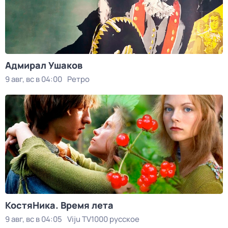
Адмирал Ушаков
9 авг, вс в 04:00
Ретро
КостяНика. Время лета
9 авг, вс в 04:05
Viju TV1000 русское