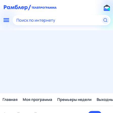
Поиск по интернету
Главная
Моя программа
Премьеры недели
Выходн