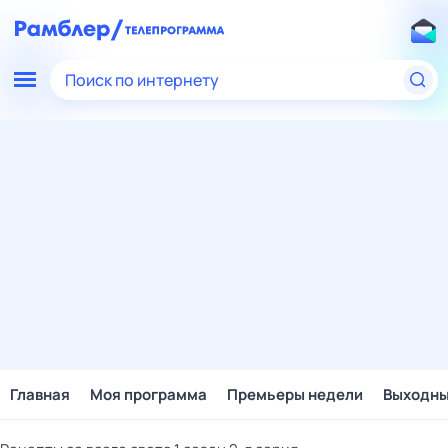
Поиск по интернету
Главная
Моя программа
Премьеры недели
Выходн