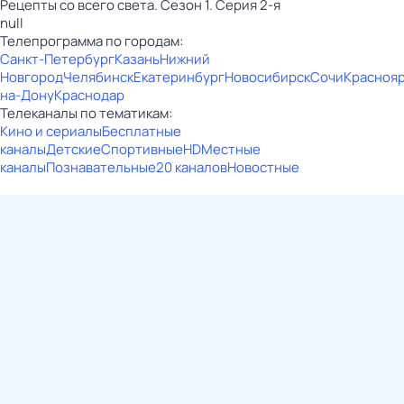
Рецепты со всего света. Сезон 1. Серия 2-я
null
Телепрограмма по городам:
Санкт-Петербург
Казань
Нижний
Новгород
Челябинск
Екатеринбург
Новосибирск
Сочи
Красноя
на-Дону
Краснодар
Телеканалы по тематикам:
Кино и сериалы
Бесплатные
каналы
Детские
Спортивные
HD
Местные
каналы
Познавательные
20 каналов
Новостные