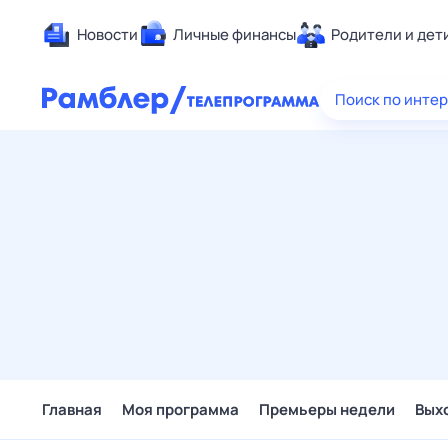
Новости
Личные финансы
Родители и дет
Здоровье
Поиск по инте
Развлечен
Дом и уют
Спорт
Карьера
Авто
Технологи
Жизненные
Сберегаем
Гороскопы
Главная
Моя программа
Премьеры недели
Вых