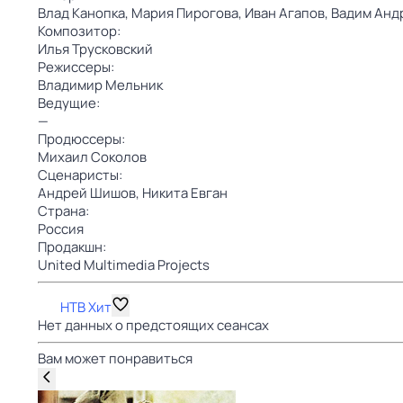
Влад Канопка,
Мария Пирогова,
Иван Агапов,
Вадим Анд
Композитор:
Илья Трусковский
Режиссеры:
Владимир Мельник
Ведущие:
—
Продюссеры:
Михаил Соколов
Сценаристы:
Андрей Шишов,
Никита Евган
Страна:
Россия
Продакшн:
United Multimedia Projects
НТВ Хит
Нет данных о предстоящих сеансах
Вам может понравиться