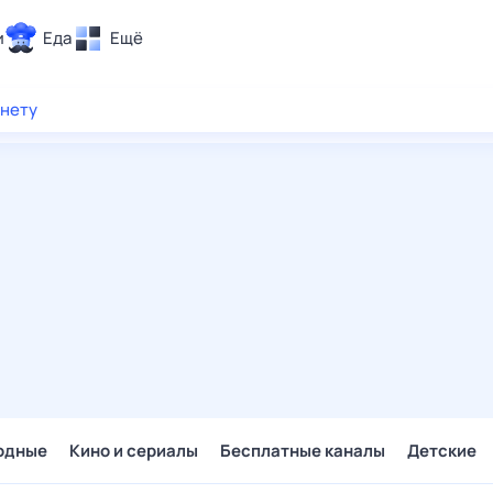
и
Еда
Ещё
Почта
рнету
ия и отдых
Поиск
Погода
ТВ-программа
и и тренды
 ситуации
 вместе
Помощь
одные
Кино и сериалы
Бесплатные каналы
Детские