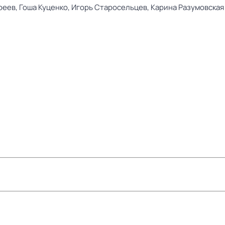
реев,
Гоша Куценко,
Игорь Старосельцев,
Карина Разумовская