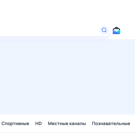
Спортивные
HD
Местные каналы
Познавательные