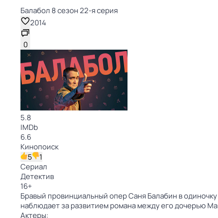
Балабол 8 сезон 22-я серия
2014
0
5.8
IMDb
6.6
Кинопоиск
5
1
Сериал
Детектив
16
+
Бравый провинциальный опер Саня Балабин в одиночку 
наблюдает за развитием романа между его дочерью М
Актеры: