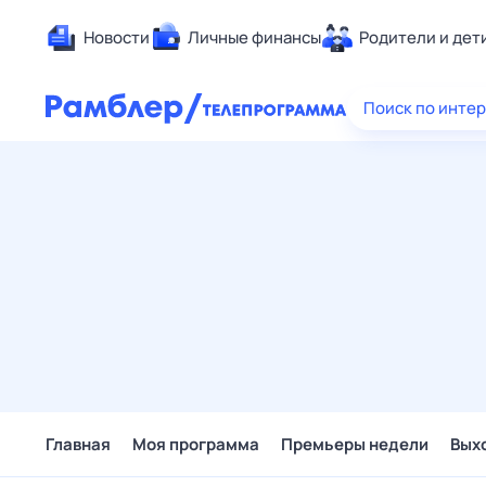
Новости
Личные финансы
Родители и дет
Здоровье
Поиск по инте
Развлечен
Дом и уют
Спорт
Карьера
Авто
Технологи
Жизненные
Сберегаем
Гороскопы
Главная
Моя программа
Премьеры недели
Вых