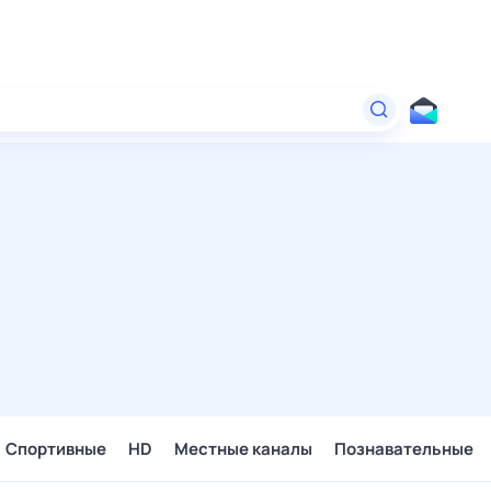
Спортивные
HD
Местные каналы
Познавательные