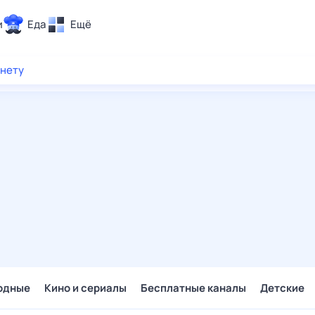
и
Еда
Ещё
Почта
рнету
ия и отдых
Поиск
Погода
ТВ-программа
и и тренды
 ситуации
 вместе
Помощь
одные
Кино и сериалы
Бесплатные каналы
Детские