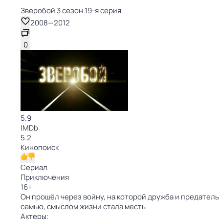
Зверобой 3 сезон 19-я серия
2008
—
2012
0
5.9
IMDb
5.2
Кинопоиск
Сериал
Приключения
16
+
Он прошёл через войну, на которой дружба и предательс
семью, смыслом жизни стала месть
Актеры: