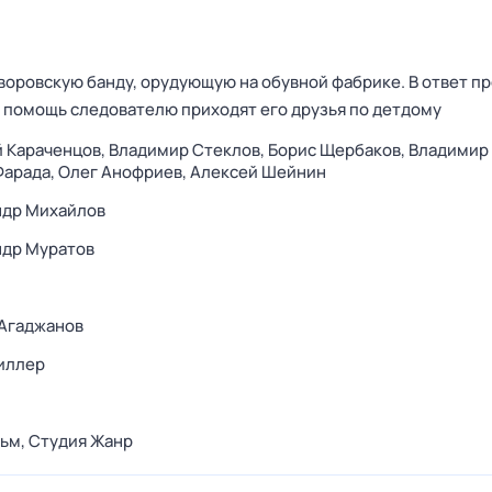
воровскую банду, орудующую на обувной фабрике. В ответ п
а помощь следователю приходят его друзья по детдому
 Караченцов,
Владимир Стеклов,
Борис Щербаков,
Владимир
Фарада,
Олег Анофриев,
Алексей Шейнин
ндр Михайлов
ндр Муратов
 Агаджанов
иллер
ьм,
Студия Жанр