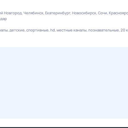
й Новгород
Челябинск
Екатеринбург
Новосибирск
Сочи
Краснояр
одар
налы
детские
спортивные
hd
местные каналы
познавательные
20 