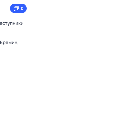
0
реступники
 Еремин,