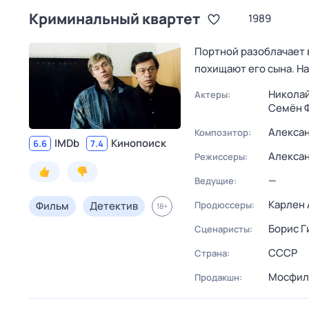
Криминальный квартет
1989
Портной разоблачает 
похищают его сына. Н
Николай
Актеры:
Семён 
Алекса
Композитор:
IMDb
Кинопоиск
6.6
7.4
Алекса
Режиссеры:
—
Ведущие:
Карлен
Фильм
Детектив
Продюссеры:
18
+
Борис Г
Сценаристы:
СССР
Страна:
Мосфил
Продакшн: