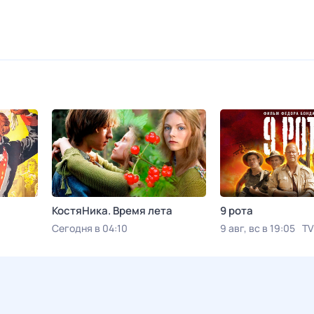
КостяНика. Время лета
9 рота
Сегодня в 04:10
9 авг, вс в 19:05
TV
Viju TV1000 русское