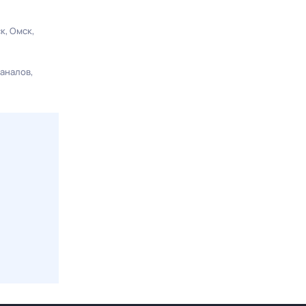
ск
Омск
каналов