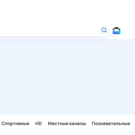
Спортивные
HD
Местные каналы
Познавательные