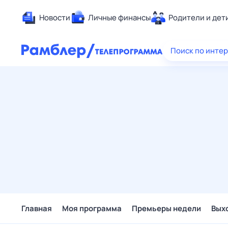
Новости
Личные финансы
Родители и дет
Здоровье
Поиск по инте
Развлечен
Дом и уют
Спорт
Карьера
Авто
Технологи
Жизненные
Сберегаем
Гороскопы
Главная
Моя программа
Премьеры недели
Вых