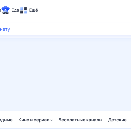
и
Еда
Ещё
Почта
рнету
ия и отдых
Поиск
Погода
ТВ-программа
и и тренды
 ситуации
 вместе
Помощь
одные
Кино и сериалы
Бесплатные каналы
Детские