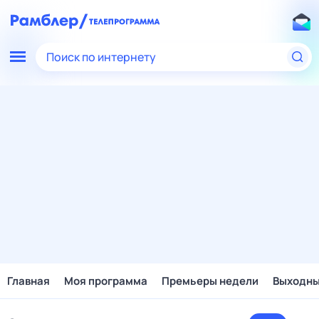
Поиск по интернету
Главная
Моя программа
Премьеры недели
Выходн