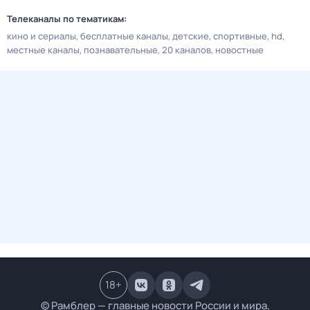
Телеканалы по тематикам:
кино и сериалы
бесплатные каналы
детские
спортивные
hd
местные каналы
познавательные
20 каналов
новостные
18
+
© Рамблер — главные новости России и мира,