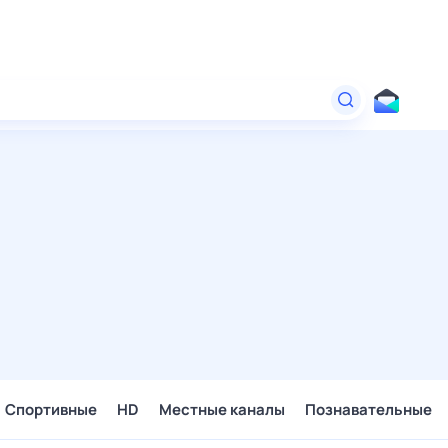
Спортивные
HD
Местные каналы
Познавательные