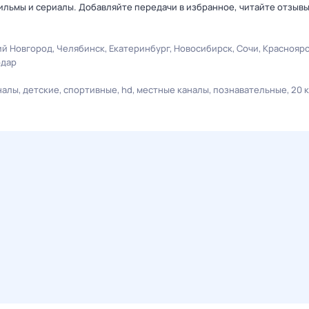
льмы и сериалы. Добавляйте передачи в избранное, читайте отзыв
й Новгород
Челябинск
Екатеринбург
Новосибирск
Сочи
Краснояр
одар
налы
детские
спортивные
hd
местные каналы
познавательные
20 