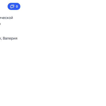
0
ической
а
к,
Валерия