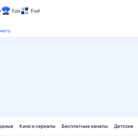
и
Еда
Ещё
Почта
рнету
ия и отдых
Поиск
Погода
ТВ-программа
и и тренды
 ситуации
 вместе
Помощь
одные
Кино и сериалы
Бесплатные каналы
Детские