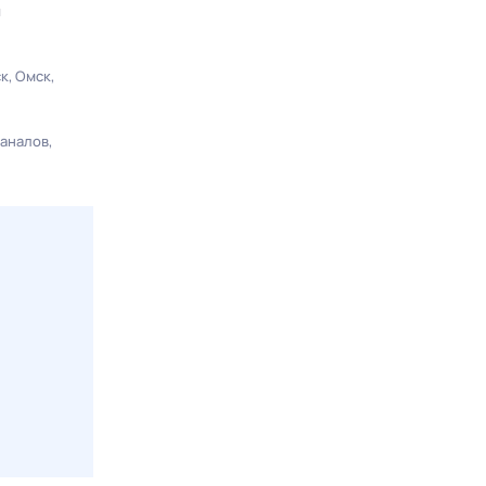
ы
ск
Омск
каналов