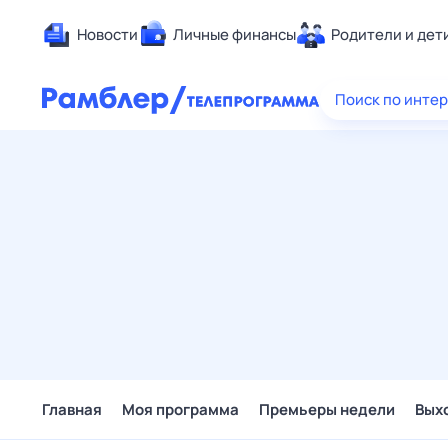
Новости
Личные финансы
Родители и дет
Здоровье
Поиск по инте
Развлечен
Дом и уют
Спорт
Карьера
Авто
Технологи
Жизненные
Сберегаем
Гороскопы
Главная
Моя программа
Премьеры недели
Вых