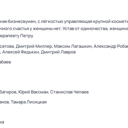
ная бизнесвумен, с лёгкостью управляющая крупной космет
чного счастья у женщины нет. Устав от одиночества, женщин
терапевту Петру
сатова,
Дмитрий Миллер,
Максим Лагашкин,
Александр Роба
,
Алексей Федькин,
Дмитрий Лавров
абаев
Багиров,
Юрий Ваксман,
Станислав Чепаев
анов,
Тамара Лисицкая
ма