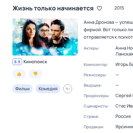
Жизнь только начинается
2015
Анна Дронова — успеш
фирмой. Вот только ли
отправляется к психо
Анна Но
Актеры:
Ланская
Кинопоиск
6.9
Игорь Б
Композитор:
—
Режиссеры:
—
Ведущие:
Фильм
Комедия
16
+
Сергей 
Продюссеры:
Стас Ив
Сценаристы:
Россия
Страна:
Ярсини
Продакшн: